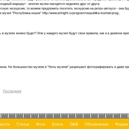
ходный маршрут - многие музеи находятся недалеко друг от друга.
сную экскурсию, то можем предложить посетить экскурсию на ретро-автоусе - она бу
музея "Республика кошек" http://www.artnight.ru/program/respublika-koshek/prog..
 в музеях можно будет? Или у каждого музея будут свои правила, как и в дневное вр
авила. Но большинство музеев в "Ночь музеев" разрешают фотографировать и даже пр
Последняя
вости
Статьи
Фото
Блоги
Q&A
Объявления
Форум