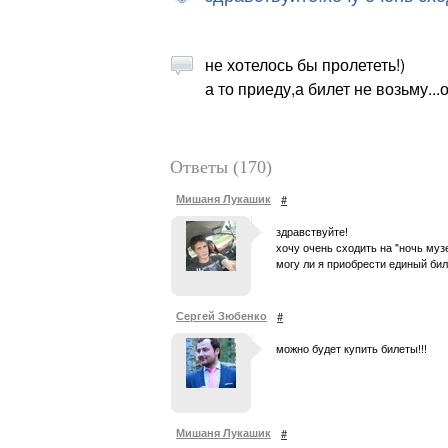
не хотелось бы пролететь!)
а то приеду,а билет не возьму...о
Ответы (170)
Мишаня Лукашик
#
здравствуйте!
хочу очень сходить на "ночь музе
могу ли я приобрести единый бил
Сергей Зюбенко
#
можно будет купить билеты!!!
Мишаня Лукашик
#