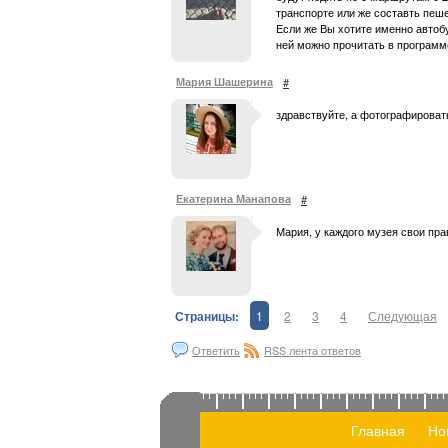
транспорте или же составть пеше
Если же Вы хотите именно автобу
ней можно прочитать в программе 
Мария Шашерина
#
здравствуйте, а фотографировать
Екатерина Манапова
#
Мария, у каждого музея свои пр
Страницы:
1
2
3
4
Следующая
Ответить
RSS лента ответов
Главная
Но