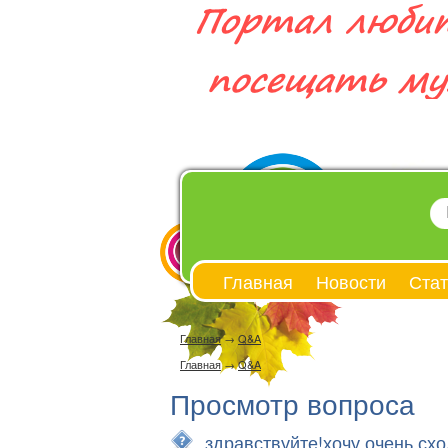
Главная
Новости
Стат
Главная
→
Q&A
Главная
→
Q&A
Просмотр вопроса
здравствуйте!хочу очень схо