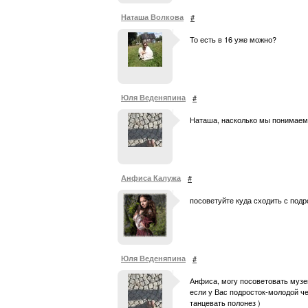
Наташа Волкова
#
То есть в 16 уже можно?
Юля Веденяпина
#
Наташа, насколько мы понимаем
Анфиса Калужа
#
посоветуйте куда сходить с подр
Юля Веденяпина
#
Анфиса, могу посоветовать музей
если у Вас подросток-молодой ч
танцевать полонез )