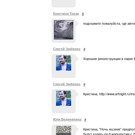
Кристина Терзи
#
подскажите пожалуйста, где авто
Сергей Зюбенко
#
Хорошие реконструкции в парке 
Сергей Зюбенко
#
Кристина, http://www.artnight.ru/
Юля Веденяпина
#
Кристина, "Ночь музеев" предпо
будут ходить по 6 маршрутам с 2