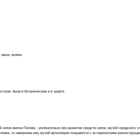
 закон, можно
остком, были в ботаническом и в эрарте .
 связи имени Попова - увлекательно про развитие средств связи, музей городского э
еловек, то наверняка ему музей артиллерии понравится с историческими реконструкци