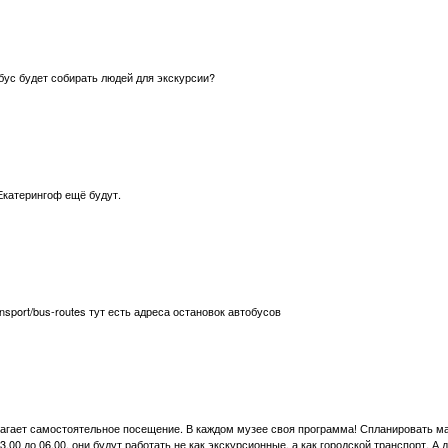
бус будет собирать людей для экскурсии?
Екатерингоф ещё будут.
transport/bus-routes тут есть адреса остановок автобусов
лагает самостоятельное посещение. В каждом музее своя программа! Спланировать 
3.00 до 06.00, они будут работать не как экскурсионные, а как городской транспорт. 