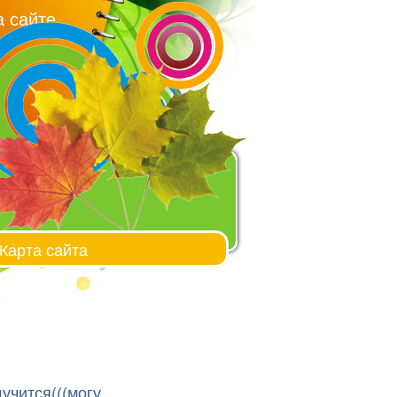
 сайте
Карта сайта
лучится(((могу