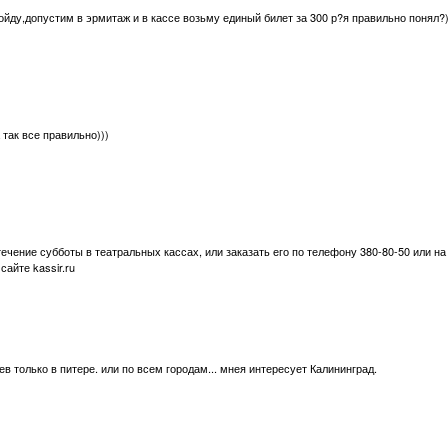
.пойду,допустим в эрмитаж и в кассе возьму единый билет за 300 р?я правильно понял?
 так все правильно)))
ечение субботы в театральных кассах, или заказать его по телефону 380-80-50 или на са
сайте kassir.ru
ев только в питере. или по всем городам... мнея интересует Калининград.