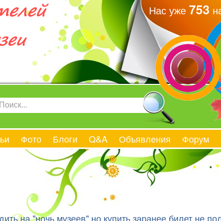
753
Нас уже
на
ьи
Фото
Блоги
Q&A
Объявления
Форум
дить на "ночь музеев",но купить заранее билет не по