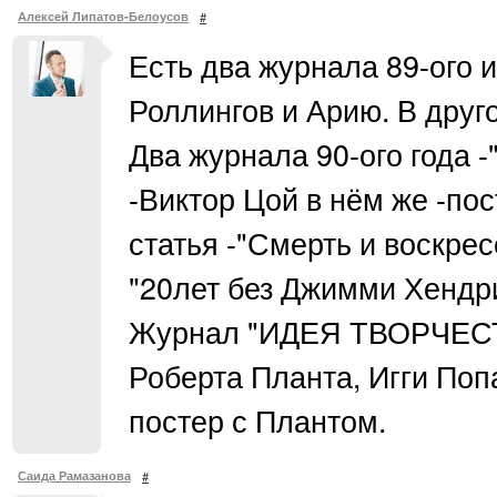
Алексей Липатов-Белоусов
#
Есть два журнала 89-ого и
Роллингов и Арию. В друго
Два журнала 90-ого года 
-Виктор Цой в нём же -по
статья -"Смерть и воскре
"20лет без Джимми Хендри
Журнал "ИДЕЯ ТВОРЧЕСТВ
Роберта Планта, Игги Поп
постер с Плантом.
Саида Рамазанова
#