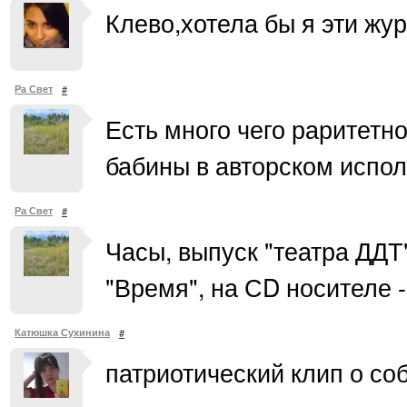
Клево,хотела бы я эти жу
Ра Свет
#
Есть много чего раритетн
бабины в авторском исполн
Ра Свет
#
Часы, выпуск "театра ДДТ
"Время", на СD носителе -
Катюшка Сухинина
#
патриотический клип о со