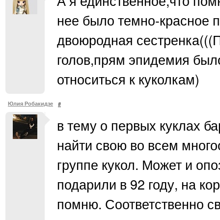
А я единственное,что помн
нее было темно-красное п
двоюродная сестренка(((П
голов,прям эпидемия было
относиться к куколкам)
Юлия Робакидзе
#
в тему о первых куклах ба
найти свою во всем много
группе кукол. Может и оп
подарили в 92 году, на ко
помню. Соответственно св