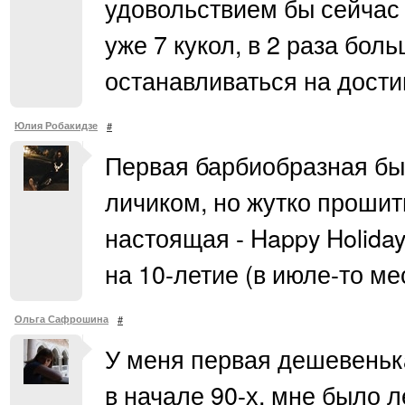
удовольствием бы сейчас 
уже 7 кукол, в 2 раза бол
останавливаться на дости
Юлия Робакидзе
#
Первая барбиобразная был
личиком, но жутко прошит
настоящая - Happy Holida
на 10-летие (в июле-то мес
Ольга Сафрошина
#
У меня первая дешевеньк
в начале 90-х, мне было л