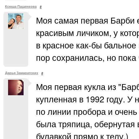
Ксюша Пащенкова
#
Моя самая первая Барби е
красивым личиком, у котор
в красное как-бы бальное 
пор сохранилась, но пока
Дарья Замаратских
#
Моя первая кукла из "Бар
купленная в 1992 году. У
по линии пробора и очень
была тряпица, обернутая 
булавкой прямо к телу.)