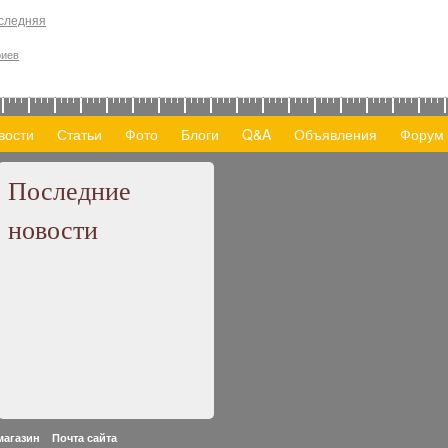
следняя
риев
вости
Статьи
Фото
Блоги
Q&A
Объявления
Форум
Последние
новости
 магазин
Почта сайта