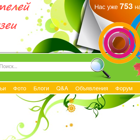
753
Нас уже
на
ьи
Фото
Блоги
Q&A
Объявления
Форум