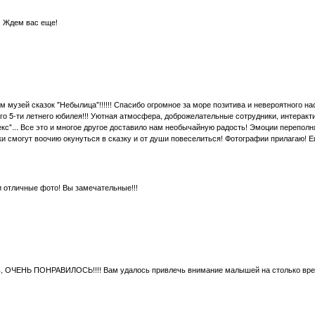
)) Ждем вас еще!
 музей сказок "Небылица"!!!!!! Спасибо огромное за море позитива и невероятного н
го 5-ти летнего юбилея!!! Уютная атмосфера, доброжелательные сотрудники, интеракт
с"... Все это и многое другое доставило нам необычайную радость! Эмоции переполня
и смогут воочию окунуться в сказку и от души повеселиться! Фотографии прилагаю! Е
и отличные фото! Вы замечательные!!!
, ОЧЕНЬ ПОНРАВИЛОСЬ!!!! Вам удалось привлечь внимание малышей на столько времени