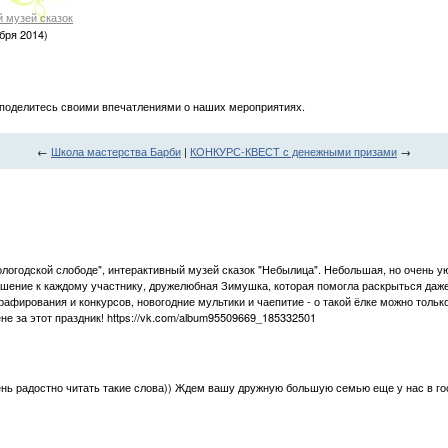
 музей сказок
бря 2014)
 поделитесь своими впечатлениями о наших мероприятиях.
←
Школа мастерства Барби
|
КОНКУРС-КВЕСТ с денежными призами
→
Вологодской слободе", интерактивный музей сказок "Небылица". Небольшая, но очень 
ошение к каждому участнику, дружелюбная Зимушка, которая помогла раскрыться да
афирования и конкурсов, новогодние мультики и чаепитие - о такой ёлке можно тольк
не за этот праздник! https://vk.com/album95509669_185332501
чень радостно читать такие слова)) Ждем вашу дружную большую семью еще у нас в го