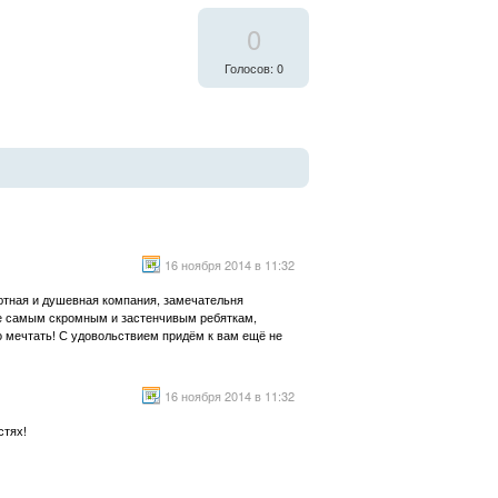
0
Голосов: 0
16 ноября 2014 в 11:32
уютная и душевная компания, замечательня
же самым скромным и застенчивым ребяткам,
о мечтать! С удовольствием придём к вам ещё не
16 ноября 2014 в 11:32
стях!