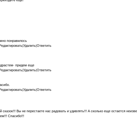
умно понравилось
|Редактировать|Удалить|Ответить
подрастем- придем еще
|Редактировать|Удалить|Ответить
асибо.
|Редактировать|Удалить|Ответить
 сказок!!! Вы не перестаете нас радовать и удивлять!!! А сколько еще остается неизв
м!!! Спасибо!!!