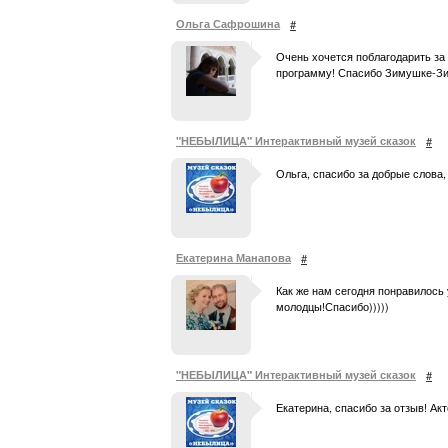
Ольга Сафрошина
#
Очень хочется поблагодарить за
программу! Спасибо Зимушке-Зиме
"НЕБЫЛИЦА" Интерактивный музей сказок
#
Ольга, спасибо за добрые слова,
Екатерина Манапова
#
Как же нам сегодня понравилось
молодцы!Спасибо)))))
"НЕБЫЛИЦА" Интерактивный музей сказок
#
Екатерина, спасибо за отзыв! А