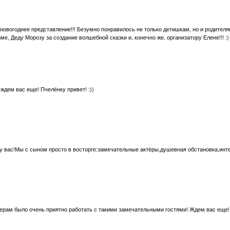
 новогоднее представление!!! Безумно понравилось не только детишкам, но и родител
, Деду Морозу за создание волшебной сказки и, конечно же, организатору Елене!!! :)
 ждем вас еще! Пчелёнку привет! :))
 у вас!Мы с сыном просто в восторге:замечательные актёры,душевная обстановка,инт
ктерам было очень приятно работать с такими замечательными гостями! Ждем вас еще!