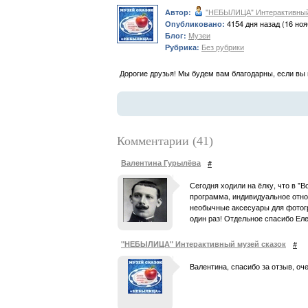
"НЕБЫЛИЦА" Интерактивный
Автор:
4154 дня назад (16 ноя
Опубликовано:
Музеи
Блог:
Без рубрики
Рубрика:
Дорогие друзья! Мы будем вам благодарны, если вы
Комментарии (41)
Валентина Гурылёва
#
Сегодня ходили на ёлку, что в "
программа, индивидуальное отн
необычные аксесуары для фотогр
один раз! Отдельное спасибо Еле
"НЕБЫЛИЦА" Интерактивный музей сказок
#
Валентина, спасибо за отзыв, о