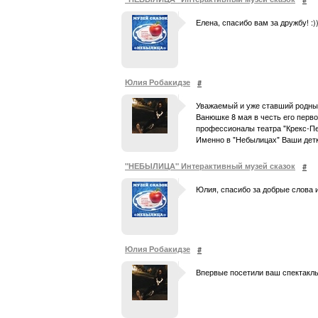
Елена, спасибо вам за дружбу! :
Юлия Робакидзе
#
Уважаемый и уже ставший родным
Ванюшке 8 мая в честь его перво
профессионалы театра "Крекс-Пек
Именно в "Небылицах" Ваши детк
"НЕБЫЛИЦА" Интерактивный музей сказок
#
Юлия, спасибо за добрые слова 
Юлия Робакидзе
#
Впервые посетили ваш спектакль