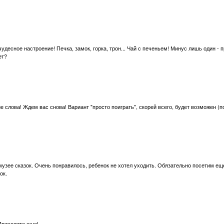
удесное настроение! Печка, замок, горка, трон... Чай с печеньем! Минус лишь один - 
ет?
 слова! Ждем вас снова! Вариант "просто поиграть", скорей всего, будет возможен (п
узее сказок. Очень понравилось, ребенок не хотел уходить. Обязательно посетим ещ
ок.
Приходите еще!