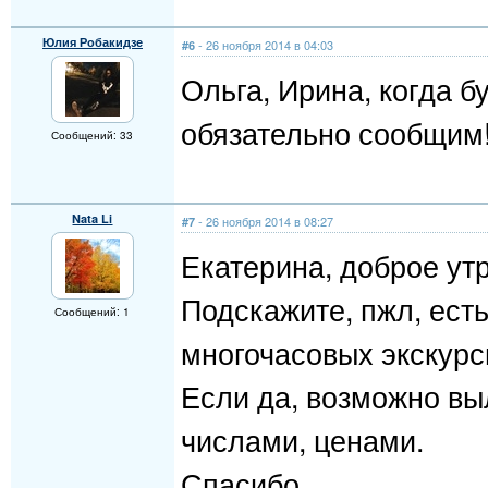
Юлия Робакидзе
- 26 ноября 2014 в 04:03
#6
Ольга, Ирина, когда б
обязательно сообщим!
Сообщений: 33
Nata Li
- 26 ноября 2014 в 08:27
#7
Екатерина, доброе утр
Подскажите, пжл, ест
Сообщений: 1
многочасовых экскурс
Если да, возможно вы
числами, ценами.
Спасибо.