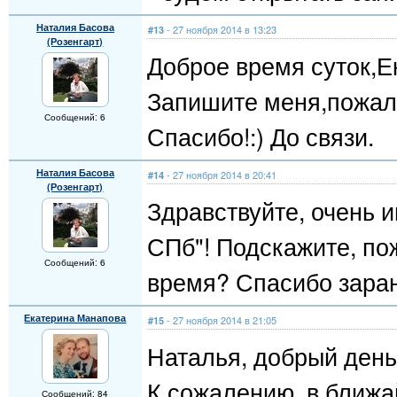
Наталия Басова
- 27 ноября 2014 в 13:23
#13
(Розенгарт)
Доброе время суток,Е
Запишите меня,пожалу
Сообщений: 6
Спасибо!:) До связи.
Наталия Басова
- 27 ноября 2014 в 20:41
#14
(Розенгарт)
Здравствуйте, очень 
СПб"! Подскажите, по
Сообщений: 6
время? Спасибо зара
Екатерина Манапова
- 27 ноября 2014 в 21:05
#15
Наталья, добрый день
К сожалению, в ближа
Сообщений: 84